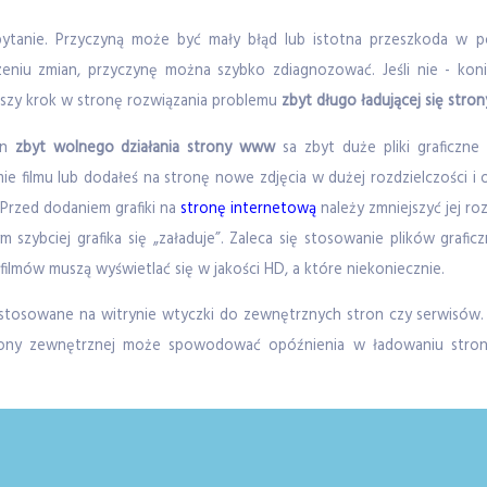
ytanie. Przyczyną może być mały błąd lub istotna przeszkoda w pos
niu zmian, przyczynę można szybko zdiagnozować. Jeśli nie - koni
jszy krok w stronę rozwiązania problemu
zbyt długo ładującej się stro
yn
zbyt wolnego działania strony www
sa zbyt duże pliki graficzne i
e filmu lub dodałeś na stronę nowe zdjęcia w dużej rozdzielczości i
. Przed dodaniem grafiki na
stronę internetową
należy zmniejszyć jej ro
m szybciej grafika się „załaduje”. Zaleca się stosowanie plików graf
 filmów muszą wyświetlać się w jakości HD, a które niekoniecznie.
osowane na witrynie wtyczki do zewnętrznych stron czy serwisów.
rony zewnętrznej może spowodować opóźnienia w ładowaniu strony