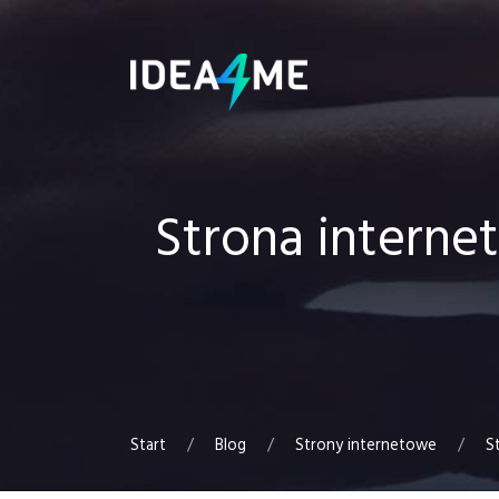
Strona interne
Start
/
Blog
/
Strony internetowe
/
S