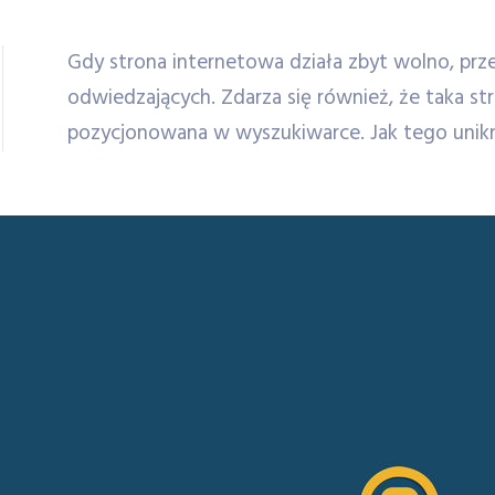
Gdy strona internetowa działa zbyt wolno, prze
odwiedzających. Zdarza się również, że taka st
pozycjonowana w wyszukiwarce. Jak tego unik