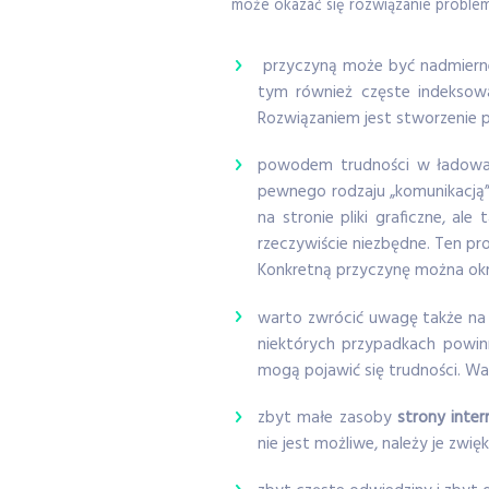
może okazać się rozwiązanie proble
przyczyną może być nadmierne 
tym również częste indeksow
Rozwiązaniem jest stworzenie p
powodem trudności w ładowan
pewnego rodzaju „komunikacją”
na stronie pliki graficzne, ale
rzeczywiście niezbędne. Ten pr
Konkretną przyczynę można okre
warto zwrócić uwagę także n
niektórych przypadkach powin
mogą pojawić się trudności. Wa
zbyt małe zasoby
strony inte
nie jest możliwe, należy je zw