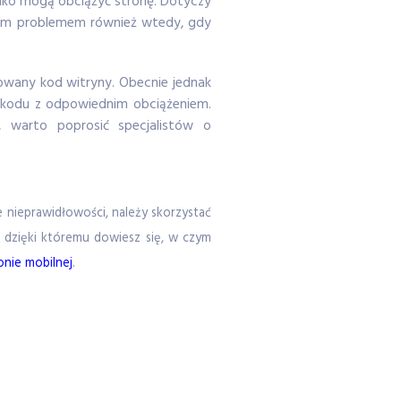
adko mogą obciążyć stronę. Dotyczy
 tym problemem również wtedy, gdy
owany kod witryny. Obecnie jednak
e kodu z odpowiednim obciążeniem.
, warto poprosić specjalistów o
e nieprawidłowości, należy skorzystać
 dzięki któremu dowiesz się, w czym
onie mobilnej
.