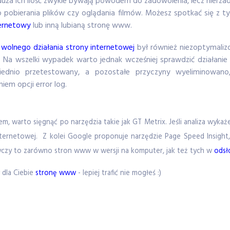
duża ich ilość zwykle bywają powodem do zadowolenia, lecz nierz
do pobierania plików czy oglądania filmów. Możesz spotkać się z
ternetowy
lub inną lubianą stronę www.
 wolnego działania strony internetowej
był również niezoptymaliz
o. Na wszelki wypadek warto jednak wcześniej sprawdzić działani
iednio przetestowany, a pozostałe przyczyny wyeliminowano
em opcji error log.
, warto sięgnąć po narzędzia takie jak GT Metrix. Jeśli analiza wykaż
ernetowej. Z kolei Google proponuje narzędzie Page Speed Insight,
tyczy to zarówno stron www w wersji na komputer, jak też tych w
odsł
y dla Ciebie
stronę www
- lepiej trafić nie mogłeś :)