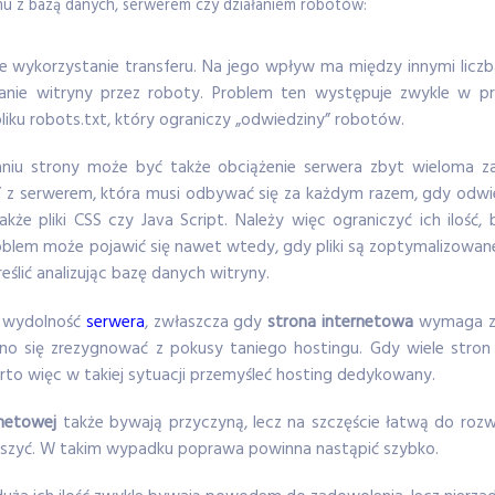
mu z bazą danych, serwerem czy działaniem robotów:
wykorzystanie transferu. Na jego wpływ ma między innymi liczb
anie witryny przez roboty. Problem ten występuje zwykle w 
liku robots.txt, który ograniczy „odwiedziny” robotów.
iu strony może być także obciążenie serwera zbyt wieloma z
 z serwerem, która musi odbywać się za każdym razem, gdy odwied
 także pliki CSS czy Java Script. Należy więc ograniczyć ich ilość
oblem może pojawić się nawet wtedy, gdy pliki są zoptymalizowane
ślić analizując bazę danych witryny.
a wydolność
serwera
, zwłaszcza gdy
strona internetowa
wymaga za
no się zrezygnować z pokusy taniego hostingu. Gdy wiele stro
rto więc w takiej sytuacji przemyśleć hosting dedykowany.
rnetowej
także bywają przyczyną, lecz na szczęście łatwą do rozwi
iększyć. W takim wypadku poprawa powinna nastąpić szybko.