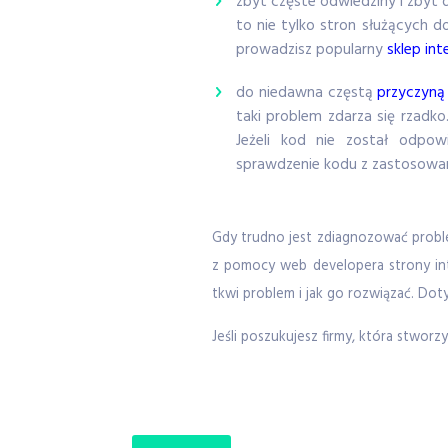
zbyt częste odwiedziny i zbyt 
to nie tylko stron służących 
prowadzisz popularny
sklep in
do niedawna częstą
przyczyną
taki problem zdarza się rzadk
Jeżeli kod nie został odpow
sprawdzenie kodu z zastosowani
Gdy trudno jest zdiagnozować problem
z pomocy web developera strony int
tkwi problem i jak go rozwiązać. Do
Jeśli poszukujesz firmy, która stworz