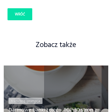
WRÓĆ
Zobacz także
Marketing i promocja
Darmowe banki zdjęć – TOP 30 stron z