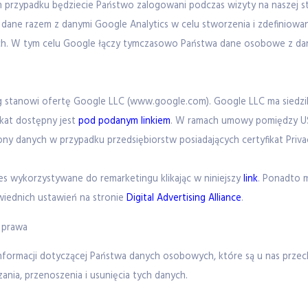
im przypadku będziecie Państwo zalogowani podczas wizyty na naszej s
ane razem z danymi Google Analytics w celu stworzenia i zdefiniowan
ch. W tym celu Google łączy tymczasowo Państwa dane osobowe z dan
stanowi ofertę Google LLC (www.google.com). Google LLC ma siedzib
ikat dostępny jest
pod podanym linkiem
. W ramach umowy pomiędzy USA
ny danych w przypadku przedsiębiorstw posiadających certyfikat Privac
wykorzystywane do remarketingu klikając w niniejszy
link
. Ponadto 
wiednich ustawień na stronie
Digital Advertising Alliance
.
 prawa
nformacji dotyczącej Państwa danych osobowych, które są u nas prz
ania, przenoszenia i usunięcia tych danych.