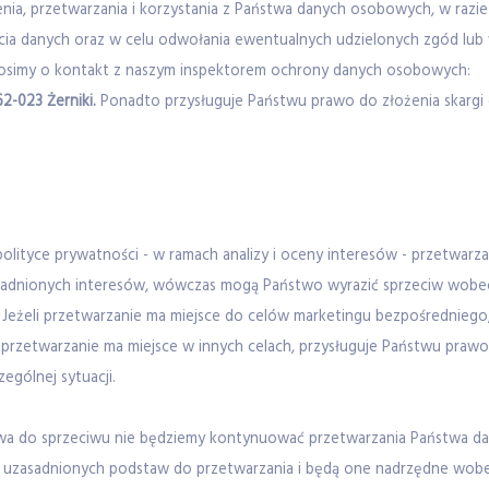
a, przetwarzania i korzystania z Państwa danych osobowych, w razie ż
ęcia danych oraz w celu odwołania ewentualnych udzielonych zgód lub
prosimy o kontakt z naszym inspektorem ochrony danych osobowych:
62-023 Żerniki.
Ponadto przysługuje Państwu prawo do złożenia skarg
j polityce prywatności - w ramach analizy i oceny interesów - przetwa
sadnionych interesów, wówczas mogą Państwo wyrazić sprzeciw wobec
ć. Jeżeli przetwarzanie ma miejsce do celów marketingu bezpośrednie
 przetwarzanie ma miejsce w innych celach, przysługuje Państwu prawo
ególnej sytuacji.
awa do sprzeciwu nie będziemy kontynuować przetwarzania Państwa d
 uzasadnionych podstaw do przetwarzania i będą one nadrzędne wobec