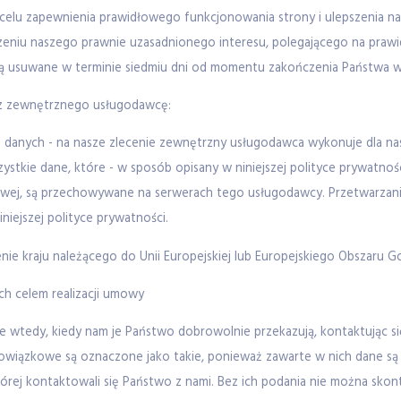
celu zapewnienia prawidłowego funkcjonowania strony i ulepszenia nas
zeniu naszego prawnie uzasadnionego interesu, polegającego na praw
ą usuwane w terminie siedmiu dni od momentu zakończenia Państwa wi
ez zewnętrznego usługodawcę:
danych - na nasze zlecenie zewnętrzny usługodawca wykonuje dla nas 
zystkie dane, które - w sposób opisany w niniejszej polityce prywatno
towej, są przechowywane na serwerach tego usługodawcy. Przetwarzan
niejszej polityce prywatności.
nie kraju należącego do Unii Europejskiej lub Europejskiego Obszaru 
ch celem realizacji umowy
wtedy, kiedy nam je Państwo dobrowolnie przekazują, kontaktując się
owiązkowe są oznaczone jako takie, ponieważ zawarte w nich dane s
rej kontaktowali się Państwo z nami. Bez ich podania nie można skonta