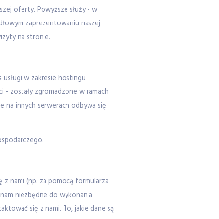
zej oferty. Powyższe służy - w
idłowym zaprezentowaniu naszej
zyty na stronie.
usługi w zakresie hostingu i
ści - zostały zgromadzone w ramach
ie na innych serwerach odbywa się
Gospodarczego.
 z nami (np. za pomocą formularza
ą nam niezbędne do wykonania
ktować się z nami. To, jakie dane są