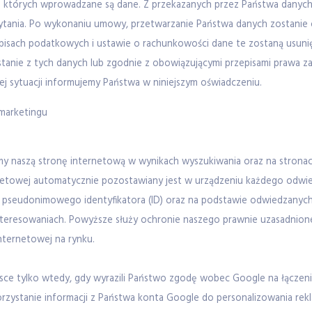
o których wprowadzane są dane. Z przekazanych przez Państwa danyc
tania. Po wykonaniu umowy, przetwarzanie Państwa danych zostanie 
isach podatkowych i ustawie o rachunkowości dane te zostaną usuni
tanie z tych danych lub zgodnie z obowiązującymi przepisami prawa 
iej sytuacji informujemy Państwa w niniejszym oświadczeniu.
-marketingu
naszą stronę internetową w wynikach wyszukiwania oraz na stronach
rnetowej automatycznie pozostawiany jest w urządzeniu każdego odwie
ą pseudonimowego identyfikatora (ID) oraz na podstawie odwiedzanych
nteresowaniach. Powyższe służy ochronie naszego prawnie uzasadnion
nternetowej na rynku.
ce tylko wtedy, gdy wyrazili Państwo zgodę wobec Google na łączenie h
orzystanie informacji z Państwa konta Google do personalizowania rekl