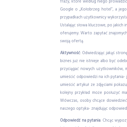
frazy, które według niego prowadzić
Google o „Kołobrzeg hotel”, a jego
przypadkach użytkownicy wykorzystal
Ustalając słowa kluczowe, po jakich 
oferujemy. Warto zapytać znajomych,
swoją ofertą.
Aktywność
: Odwiedzając jakąś stron
biznes już nie istnieje albo być od
przyciągać nowych użytkowników, m
umieścić odpowiedzi na ich pytania-
umieścić artykuł ze zdjęciami pokaz
kolejny przykład może posłużyć ma
Wówczas, osoby chcące dowiedzieć s
naszego optyka- znajdując odpowiedź
Odpowiedź na pytania
: Chcąc wypozy