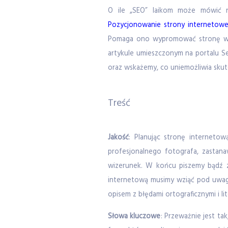
O ile „SEO” laikom może mówić ni
Pozycjonowanie strony internetowe
Pomaga ono wypromować stronę w ra
artykule umieszczonym na portalu Se
oraz wskażemy, co uniemożliwia skut
Treść
Jakość
: Planując stronę interneto
profesjonalnego fotografa, zastana
wizerunek. W końcu piszemy bądź z
internetową musimy wziąć pod uwagę
opisem z błędami ortograficznymi i l
Słowa kluczowe
: Przeważnie jest ta