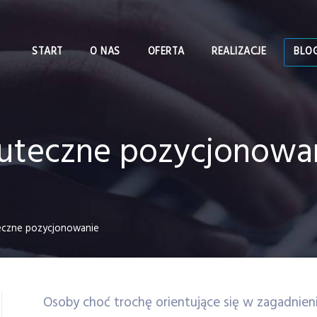
START
O NAS
OFERTA
REALIZACJE
BLO
uteczne pozycjonowa
eczne pozycjonowanie
Osoby choć trochę orientujące się w zagadnie