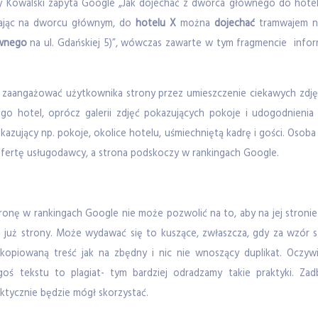
y Kowalski zapyta Google „Jak dojechać z dworca głównego do hotelu 
adając na dworcu głównym, do
hotelu X
można
dojechać
tramwajem nr
wnego
na ul. Gdańskiej 5)”, wówczas zawarte w tym fragmencie info
t zaangażować użytkownika strony przez umieszczenie ciekawych zdję
go hotel, oprócz galerii zdjęć pokazujących pokoje i udogodnienia
okazujący np. pokoje, okolice hotelu, uśmiechniętą kadrę i gości. Osoba
 ofertę usługodawcy, a strona podskoczy w rankingach Google.
nę w rankingach Google nie może pozwolić na to, aby na jej stronie 
ej już strony. Może wydawać się to kuszące, zwłaszcza, gdy za wzór
kopiowaną treść jak na zbędny i nic nie wnoszący duplikat. Oczyw
oś tekstu to plagiat- tym bardziej odradzamy takie praktyki. Zad
faktycznie będzie mógł skorzystać.