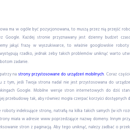
etowa ma w ogóle być pozycjonowana, to muszą przez nią przejść robot
z Google. Każdej stronie przyznawany jest dzienny budżet czas
emy jakąś frazę w wyszukiwarce, to właśnie googlowskie roboty 
występują rzadko, jednak żeby takich problemów uniknąć warto utwo
obotom zadanie.
 patrzy na
strony przystosowane do urządzeń mobilnych
. Coraz częśc
 z tym, jeśli Twoja strona nadal nie jest przystosowana do urządze
kingach Google. Mobilne wersje stron internetowych do dziś stand
y jej przebudowę tak, aby również mogła czerpać korzyści dostępnych d
e roboty indeksujące stronę, natrafią na kilka takich samych (w ich ro
ja strony miała w adresie www poprzedzające nazwę domeny. Innym prz
ksowanie stron z paginacją. Aby tego uniknąć, należy zadbać o przek