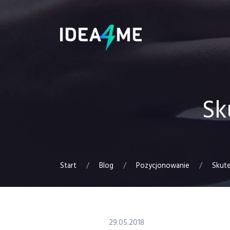
Sk
Start
/
Blog
/
Pozycjonowanie
/
Skut
29.05.2018