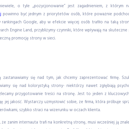
ewiele, o tyle „pozycjonowanie” jest zagadnieniem, z którym naj
j
powinno być jednym z priorytetów osób, które poważnie podchodzą
nkingach Google, aby w efekcie więcej osób trafiło na taką stronę
arch Engine Land, przybliżymy czynniki, które wpływają na skuteczn
eczną promocję strony w sieci.
wą zastanawiamy się nad tym, jak chcemy zaprezentować firmę. S
wiamy się nad kolorystyką strony- niektórzy nawet zgłębiają psyc
lecamy przygotowanie treści na stronę. Jest to jeden z kluczowych
 jej jakość. Wystarczy uzmysłowić sobie, że firma, która próbuje sp
iterówkami, szybko straci na wizerunku w oczach klienta.
k, że zanim internauta trafi na konkretną stronę, musi wcześniej ją zna