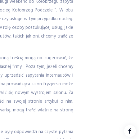
a długi weekend do Kołobrzegu zapyta
„nocleg Kołobrzeg Podczele ”. W obu
 czy usługi- w tym przypadku nocleg.
 rolę osoby poszukującej usług, jakie
ów, takich jak oni, chcemy trafić ze
wnioną treścią mogą np. sugerować, że
asnej firmy. Poza tym, jeżeli chcemy
 uprzedzić zapytania internautów i
oba prowadząca salon fryzjerski może
walić się nowym wystrojem salonu. Za
i na swojej stronie artykuł o nim.
arkę, mogą trafić właśnie na stronę
te były odpowiedzi na częste pytania