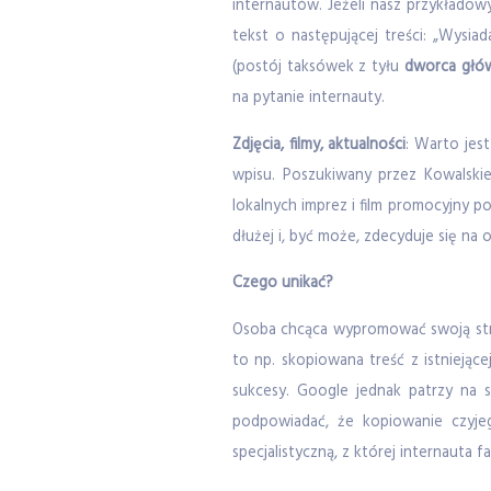
internautów. Jeżeli nasz przykładow
tekst o następującej treści: „Wysi
(postój taksówek z tyłu
dworca głó
na pytanie internauty.
Zdjęcia, filmy, aktualności
: Warto jes
wpisu. Poszukiwany przez Kowalskie
lokalnych imprez i film promocyjny p
dłużej i, być może, zdecyduje się na
Czego unikać?
Osoba chcąca wypromować swoją stro
to np. skopiowana treść z istniejąc
sukcesy. Google jednak patrzy na s
podpowiadać, że kopiowanie czyjeg
specjalistyczną, z której internauta 