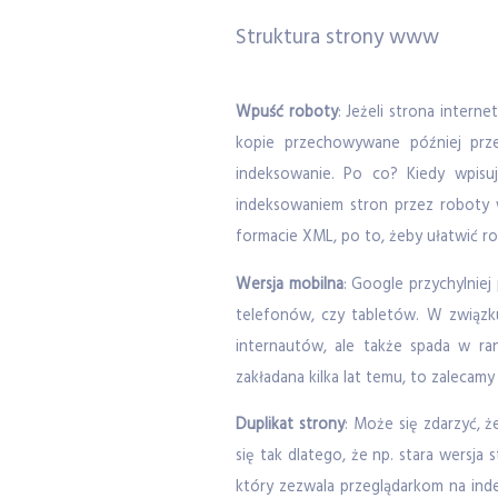
Struktura strony www
Wpuść roboty
: Jeżeli strona intern
kopie przechowywane później prze
indeksowanie. Po co? Kiedy wpisuj
indeksowaniem stron przez roboty 
formacie XML, po to, żeby ułatwić r
Wersja mobilna
: Google przychylniej
telefonów, czy tabletów. W związku
internautów, ale także spada w ran
zakładana kilka lat temu, to zalecam
Duplikat strony
: Może się zdarzyć, ż
się tak dlatego, że np. stara wers
który zezwala przeglądarkom na inde