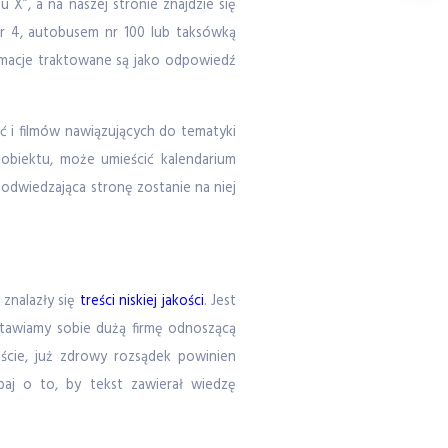
X”, a na naszej stronie znajdzie się
 4, autobusem nr 100 lub taksówką
rmacje traktowane są jako odpowiedź
ć i filmów nawiązujących do tematyki
 obiektu, może umieścić kalendarium
 odwiedzająca stronę zostanie na niej
znalazły się
treści niskiej jakości
. Jest
 stawiamy sobie dużą firmę odnoszącą
iście, już zdrowy rozsądek powinien
baj o to, by tekst zawierał wiedzę