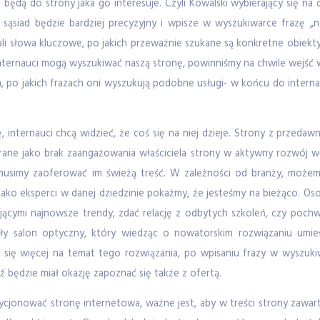
 będą do strony jaka go interesuje. Czyli Kowalski wybierający się n
 sąsiad będzie bardziej precyzyjny i wpisze w wyszukiwarce frazę 
i słowa kluczowe, po jakich przeważnie szukane są konkretne obiekty
internauci mogą wyszukiwać naszą stronę, powinniśmy na chwile wejść w
 po jakich frazach oni wyszukują podobne usługi- w końcu do internaut
ę, internauci chcą widzieć, że coś się na niej dzieje. Strony z przeda
ebrane jako brak zaangażowania właściciela strony w aktywny rozwój wł
usimy zaoferować im świeżą treść. W zależności od branży, możemy
 jako eksperci w danej dziedzinie pokażmy, że jesteśmy na bieżąco. Os
ującymi najnowsze trendy, zdać relację z odbytych szkoleń, czy poch
ły salon optyczny, który wiedząc o nowatorskim rozwiązaniu umieśc
ię więcej na temat tego rozwiązania, po wpisaniu frazy w wyszukiw
 będzie miał okazję zapoznać się także z ofertą.
cjonować stronę internetowa, ważne jest, aby w treści strony zawar