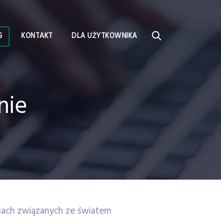
G
KONTAKT
DLA UŻYTKOWNIKA
nie
niach związanych ze światem