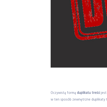
Oczywistą formą
duplikatu treści
jest
w ten sposób zewnętrzne duplikaty t