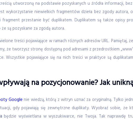
b treścią utworzoną na podstawie pozyskanych u źródła informacji, bez
st wykorzystanie niewielkich fragmentów dzieła bez zgody autora, o 
ki fragment przestanie być duplikatem. Duplikatem są także opisy p
 że są pozyskane za zgodą autora.
ielone treści pojawiające w ramach różnych adresów URL. Pamiętaj, ż
y, że tworzysz stronę dostępną pod adresami z przedrostkiem „www” o
e. Wszystkie pojawiające się na nich treści w praktyce są duplikata
.
 wpływają na pozycjonowanie? Jak unik
boty Google
nie wiedzą, którą z witryn uznać za oryginalną. Tylko jedn
acji, gdy pojawiają się zewnętrzne duplikaty. Wyobraź sobie, że kt
wa
będzie wyświetlana w wyszukiwarce, nie Twoja. Tak naprawdę trud