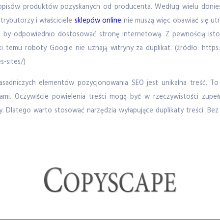
e opisów produktów pozyskanych od producenta. Według wielu donies
trybutorzy i właściciele
sklepów online
nie muszą więc obawiać się ut
, by odpowiednio dostosować stronę internetową. Z pewnością istot
ęki temu roboty Google nie uznają witryny za duplikat. (źródło: https
s-sites/)
adniczych elementów pozycjonowania SEO jest unikalna treść. To 
tami. Oczywiście powielenia treści mogą być w rzeczywistości zupe
Dlatego warto stosować narzędzia wyłapujące duplikaty treści. Bez 