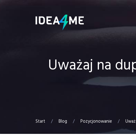
Uważaj na dup
Start
/
Blog
/
Pozycjonowanie
/
Uważa