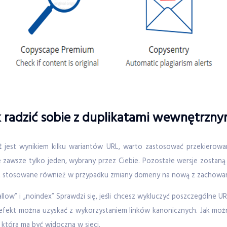
k radzić sobie z duplikatami wewnętrzny
t
jest wynikiem kilku wariantów URL, warto zastosować przekierowan
 zawsze tylko jeden, wybrany przez Ciebie. Pozostałe wersje zostaną
st stosowane również w przypadku zmiany domeny na nową z zachowan
low” i „noindex” Sprawdzi się, jeśli chcesz wykluczyć poszczególne U
fekt można uzyskać z wykorzystaniem linków kanonicznych. Jak można 
 która ma być widoczna w sieci.