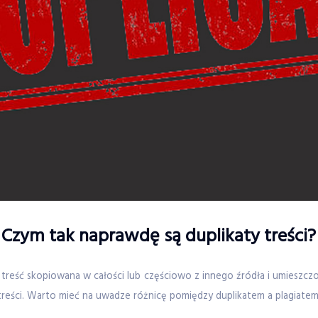
Czym tak naprawdę są duplikaty treści?
 treść skopiowana w całości lub częściowo z innego źródła i umieszc
reści. Warto mieć na uwadze różnicę pomiędzy duplikatem a plagiatem