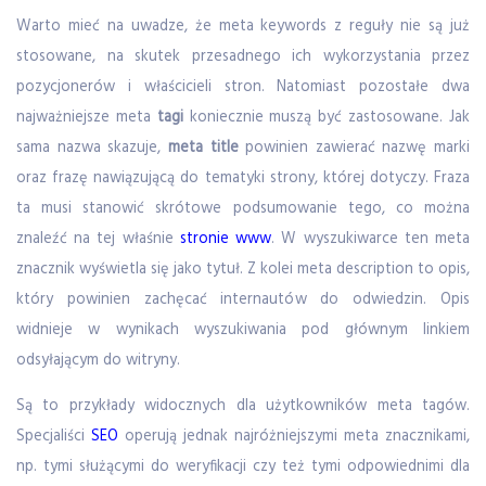
Warto mieć na uwadze, że meta keywords z reguły nie są już
stosowane, na skutek przesadnego ich wykorzystania przez
pozycjonerów i właścicieli stron. Natomiast pozostałe dwa
najważniejsze meta
tagi
koniecznie muszą być zastosowane. Jak
sama nazwa skazuje,
meta title
powinien zawierać nazwę marki
oraz frazę nawiązującą do tematyki strony, której dotyczy. Fraza
ta musi stanowić skrótowe podsumowanie tego, co można
znaleźć na tej właśnie
stronie www
. W wyszukiwarce ten meta
znacznik wyświetla się jako tytuł. Z kolei meta description to opis,
który powinien zachęcać internautów do odwiedzin. Opis
widnieje w wynikach wyszukiwania pod głównym linkiem
odsyłającym do witryny.
Są to przykłady widocznych dla użytkowników meta tagów.
Specjaliści
SEO
operują jednak najróżniejszymi meta znacznikami,
np. tymi służącymi do weryfikacji czy też tymi odpowiednimi dla