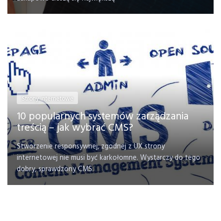
Strony internetowe
10 popularnych systemów zarządzania
treścią – jak wybrać CMS?
Stworzenie responsywnej, zgodnej z UX strony
internetowej nie musi być karkołomne. Wystarczy do tego
dobry, sprawdzony CMS.