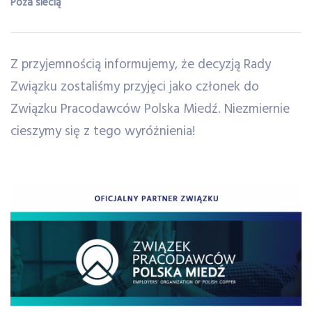
Poza siecią
Z przyjemnością informujemy, że decyzją Rady
Związku zostaliśmy przyjęci jako członek do
Związku Pracodawców Polska Miedź. Niezmiernie
cieszymy się z tego wyróżnienia!