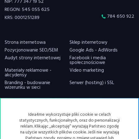
NIP: 777 347 19 52
REGON: 545 055 625
784 650 922
KRS: 0001251289
Strona internetowa
Sklep internetowy
Pozycjonowanie SEO/SEM
Google Ads - AdWords
Audyt strony internetowej
Facebook i media
społecznościowe
Materiały reklamowe -
Video marketing
akcydensy
Branding - budowanie
Serwer (hosting) i SSL
wizerunku w sieci
ZRESETUJ CIASTKA
Idea4me wykorzystuje pliki cookie w celach
statystycznych, funkcjonalnych, oraz do personalizacji
reklam. Klikając „akceptuję” wyrażają Państwo zgodę
© 2020
idea4me.pl
- Wszelkie prawa zastrzeżone.
na użycie wszystkich plików cookie. Jeśli nie wyrażają
Państwo zgody, prosimy o zmianę ustawień lub