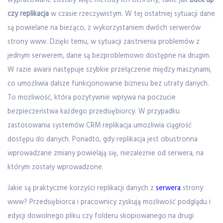
wypracowane zostały więc metody ich ochrony, takie jak
buck'up
czy replikacja
w czasie rzeczywistym. W tej ostatniej sytuacji dane
są powielane na bieżąco, z wykorzystaniem dwóch serwerów
strony www. Dzięki temu, w sytuacji zaistnienia problemów z
jednym serwerem, dane są bezproblemowo dostępne na drugim.
W razie awarii następuje szybkie przełączenie między maszynami,
co umożliwia dalsze funkcjonowanie biznesu bez utraty danych.
To możliwość, która pozytywnie wpływa na poczucie
bezpieczeństwa każdego przedsiębiorcy. W przypadku
zastosowania systemów CRM replikacja umożliwia ciągłość
dostępu do danych. Ponadto, gdy replikacja jest obustronna
wprowadzane zmiany powielają się, niezależnie od serwera, na
którym zostały wprowadzone.
Jakie są praktyczne korzyści replikacji danych z
serwera
strony
www? Przedsiębiorca i pracownicy zyskują możliwość podglądu i
edycji dowolnego pliku czy folderu skopiowanego na drugi