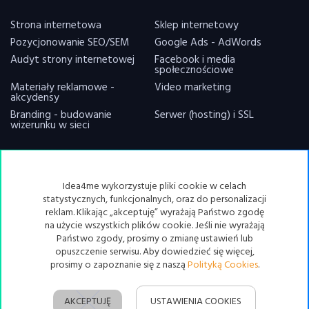
Strona internetowa
Sklep internetowy
Pozycjonowanie SEO/SEM
Google Ads - AdWords
Audyt strony internetowej
Facebook i media
społecznościowe
Materiały reklamowe -
Video marketing
akcydensy
Branding - budowanie
Serwer (hosting) i SSL
wizerunku w sieci
ZRESETUJ CIASTKA
Idea4me wykorzystuje pliki cookie w celach
statystycznych, funkcjonalnych, oraz do personalizacji
reklam. Klikając „akceptuję” wyrażają Państwo zgodę
© 2020
idea4me.pl
- Wszelkie prawa zastrzeżone.
na użycie wszystkich plików cookie. Jeśli nie wyrażają
Państwo zgody, prosimy o zmianę ustawień lub
opuszczenie serwisu. Aby dowiedzieć się więcej,
prosimy o zapoznanie się z naszą
Polityką Cookies
.
AKCEPTUJĘ
USTAWIENIA COOKIES